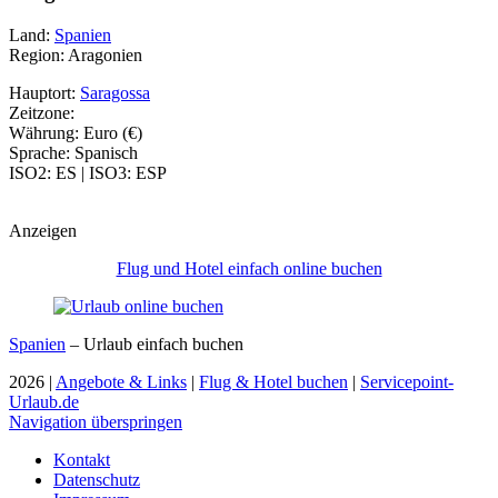
Land:
Spanien
Region: Aragonien
Hauptort:
Saragossa
Zeitzone:
Währung: Euro (€)
Sprache: Spanisch
ISO2: ES | ISO3: ESP
Anzeigen
Flug und Hotel einfach online buchen
Spanien
– Urlaub einfach buchen
2026 |
Angebote & Links
|
Flug & Hotel buchen
|
Servicepoint-
Urlaub.de
Navigation überspringen
Kontakt
Datenschutz